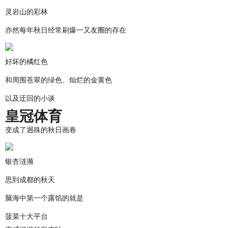
灵岩山的彩林
亦然每年秋日经常刷爆一又友圈的存在
好坏的橘红色
和周围苍翠的绿色、灿烂的金黄色
以及迂回的小谈
皇冠体育
变成了迥殊的秋日画卷
银杏涟漪
思到成都的秋天
脑海中第一个露馅的就是
菠菜十大平台