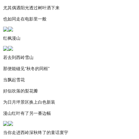
尤其偶遇阳光透过树叶洒下来
也如同走在电影里一般
红枫漫山
若去到西岭雪山
那便能碰见“秋冬的同框”
当飘起雪花
好似吹落的梨花瓣
为日月坪景区换上白色新装
漫山红叶有了另一番边幅
当你走进西岭深秋终了的童话寰宇