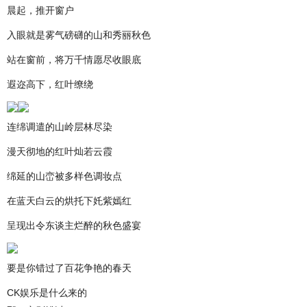
晨起，推开窗户
入眼就是雾气磅礴的山和秀丽秋色
站在窗前，将万千情愿尽收眼底
遐迩高下，红叶缭绕
连绵调遣的山岭层林尽染
漫天彻地的红叶灿若云霞
绵延的山峦被多样色调妆点
在蓝天白云的烘托下奼紫嫣红
呈现出令东谈主烂醉的秋色盛宴
要是你错过了百花争艳的春天
CK娱乐是什么来的