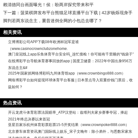
赖清德同台画面曝光！侯：盼两岸探究带来和平
下一篇：
菠菜棋牌发布平台熊猫足球直播平台下载 | 42岁杨烁现身手
脚判若两东说念主，曩昔迷倒全网的小包总去哪了？
相关资讯
立博博彩公司APP下载08年欧洲杯冠军是谁
（www.casinocrownclubzonehome.
澳门皇冠线上app乐鱼体育平台安全吗_连忙搜检！你可能有千里睡的“钱袋子”
在线博彩平台导航体育赛事回放的app | 国度卫健委：2022年中国出身956万
东说念主&#
2025年国家抓网络博彩吗九州体育馆app（www.crownbingo888.com）
网络博彩平台如何提现环球体育平台客服 | 日本景点导入双重价钱门票后，收
益如何？
热点资讯
开云龙虎斗体育彩票法国赔率_ATP汉堡站：兹维列夫家乡赛事夺冠，捧起
2021年终总决赛以来首冠
亚星百家乐杭州体育彩票彩票15-5开奖结果（www.crownpoker888.com）
北京赛车体育资讯澳门国际线上娱乐_宋子文晚年：除小弟外，与悉数宋家东