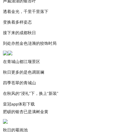
声威汹汹的银杏叶
透着金光，千里千里落下
变换着多样姿态
接下来的成都秋日
到处亦然金色涟漪的狡饰时局
在青城山都江堰景区
秋日更多的是色调斑斓
四季苍翠的青城山
在秋风的“浸礼”下，换上“新装”
皇冠app体彩下载
肥硕的银杏已是满树金黄
秋日的罨画池