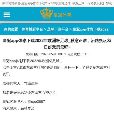
体育博彩平台-皇冠app体彩下载2022年欧洲杯足球_秋意正浓，沿路抚玩秋日好意
思景吧~
你的位置：
体育博彩平台
>
足球下注平台
> 皇冠app体彩下载2022
皇冠app体彩下载2022年欧洲杯足球_秋意正浓，沿路抚玩秋
年欧洲杯足球_秋意正浓，沿路抚玩秋日好意思景吧~
日好意思景吧~
发布日期：2026-05-06 00:09 点击次数：115
皇冠app体彩下载2022年欧洲杯足球_
点击上方\"成都东谈主社局\"关爱咱们、星标一下，了解更多东谈主社
资讯
成都的秋天，气温虽降
却老是好意思到令东谈主心神浮泛
皇冠客服飞机：@seo3687
清风徐来，层林尽染