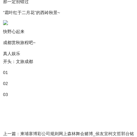
那一定别错过
“霜叶红于二月花”的西岭秋景~
快野心起来
成都赏秋旅程吧~
真人娱乐
开头：文旅成都
01
02
03
上一篇：
柬埔寨博彩公司规则网上森林舞会赌博_侯友宜柯文哲郭台铭