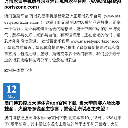
万博彩票手机版登录亚洲正规博彩平台网（www.majestys
portszone.com）
澳门菠菜平台 万博彩票手机版登录亚洲正规博彩平台网（www.maj
estysportszone.com） 这是咱们记录的3位00后的亚运故事。正像
一个缩影，见证着杭州亚运会的精彩里，属于中国00后的担当与勇
气，慈祥与友好，光辉与自信。有事理肯定，正在登场的他们，精
彩才刚刚启动灵通。 欧博百家乐官网 www.majestysportszone.co
m皇冠导航最近，皇冠体育博彩平台推出了多款最新博彩游戏和赛
事直播，包括足球、篮球、斯诺克等多个热门赛事。我们提供最专
业的博彩攻略和技巧分享，让您在博彩游
欧洲杯体育下注
12
May
澳门博彩控股天博体育app官网下载_当天季前赛六场比赛
挂念，火箭给东说念主惊喜，掘金让东说念主失望！
澳门博彩控股天博体育app官网下载 北京本事10月13日，NBA迎来
了6场季前赛，其中最让东说念主眷注的等于太阳和开荒者，火箭