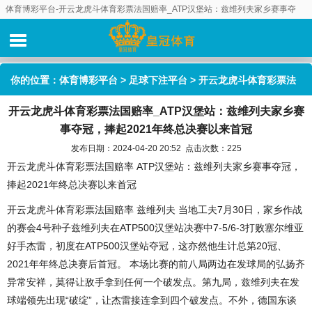
体育博彩平台-开云龙虎斗体育彩票法国赔率_ATP汉堡站：兹维列夫家乡赛事夺
冠，捧起2021年终总决赛以来首冠
你的位置：
体育博彩平台
>
足球下注平台
> 开云龙虎斗体育彩票法
开云龙虎斗体育彩票法国赔率_ATP汉堡站：兹维列夫家乡赛
国赔率_ATP汉堡站：兹维列夫家乡赛事夺冠，捧起2021年终总决赛
事夺冠，捧起2021年终总决赛以来首冠
以来首冠
发布日期：2024-04-20 20:52 点击次数：225
开云龙虎斗体育彩票法国赔率 ATP汉堡站：兹维列夫家乡赛事夺冠，
捧起2021年终总决赛以来首冠
开云龙虎斗体育彩票法国赔率 兹维列夫 当地工夫7月30日，家乡作战
的赛会4号种子兹维列夫在ATP500汉堡站决赛中7-5/6-3打败塞尔维亚
好手杰雷，初度在ATP500汉堡站夺冠，这亦然他生计总第20冠、
2021年年终总决赛后首冠。 本场比赛的前八局两边在发球局的弘扬齐
异常安祥，莫得让敌手拿到任何一个破发点。第九局，兹维列夫在发
球端领先出现“破绽”，让杰雷接连拿到四个破发点。不外，德国东谈