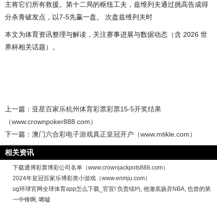
主将它们所有救援。第十二局的枢纽工夫，兹维列夫通过挑高告成得
分杀青破发点，以7-5先赢一盘。 次盘兹维列夫时
本文为体育资讯整理与解读，关注赛事进展与数据动态（含 2026 世
界杯相关话题）。
上一篇：
亚星百家乐杭州体育彩票彩票15-5开奖结果
（www.crownpoker888.com）
下一篇：
澳门六合彩电子游戏真正皇冠开户（www.mtikle.com）
相关资讯
下载通博彩票博彩公司名单（www.crownjackpots888.com）
2024年皇冠百家乐博彩类小游戏（www.enmju.com）
ug环球官网全球体育app怎么下载_官宣! 负责续约, 他澈底扬弃NBA, 也曾的第
一中锋啊, 唏嘘