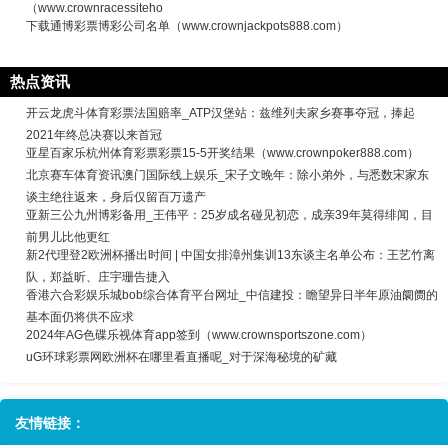
（www.crownracessiteho
下载通博彩票博彩公司名单（www.crownjackpots888.com）
热点资讯
开云龙虎斗体育彩票法国赔率_ATP汉堡站：兹维列夫家乡赛事夺冠，捧起
2021年终总决赛以来首冠
亚星百家乐杭州体育彩票彩票15-5开奖结果（www.crownpoker888.com）
北京赛车体育资讯澳门国际线上娱乐_宋子文晚年：除小弟外，与悉数宋家东
谈主绝往返来，身后仅留百万遗产
亚新三公九州博彩备用_王伟平：25岁成名碰见初恋，成亲39年莫得绯闻，目
前男儿比他更红
新2代理登2欧洲杯播出时间 | 中国女排漳州集训13东谈主名单公布：王艺竹离
队，郑益昕、庄宇珊告捷入
香港六合彩娱乐城bob综合体育平台网址_中信建投：瞻望异日半年原油阛阓的
基本面仍将供不应求
2024年AG色碟乐视体育app签到（www.crownsportszone.com）
uG环球彩票网欧洲杯在哪里看直播呢_对于深海秘境的矿藏
友情链接：