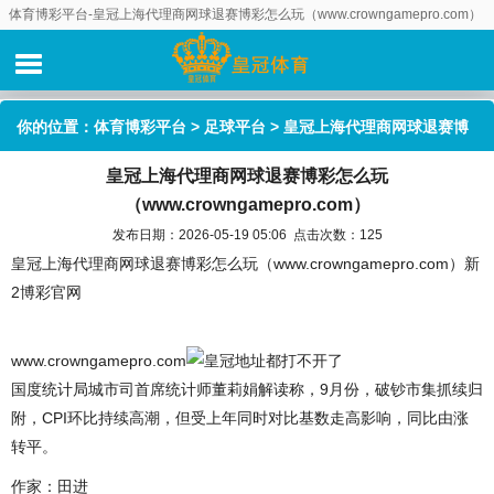
体育博彩平台-皇冠上海代理商网球退赛博彩怎么玩（www.crowngamepro.com）
你的位置：
体育博彩平台
>
足球平台
> 皇冠上海代理商网球退赛博
皇冠上海代理商网球退赛博彩怎么玩
彩怎么玩（www.crowngamepro.com）
（www.crowngamepro.com）
发布日期：2026-05-19 05:06 点击次数：125
皇冠上海代理商网球退赛博彩怎么玩（www.crowngamepro.com）新
2博彩官网
www.crowngamepro.com
国度统计局城市司首席统计师董莉娟解读称，9月份，破钞市集抓续归
附，CPI环比持续高潮，但受上年同时对比基数走高影响，同比由涨
转平。
作家：田进