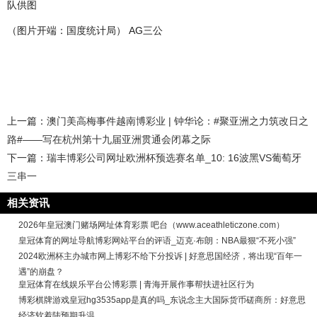
队供图
（图片开端：国度统计局） AG三公
上一篇：
澳门美高梅事件越南博彩业 | 钟华论：#聚亚洲之力筑改日之
路#——写在杭州第十九届亚洲贯通会闭幕之际
下一篇：
瑞丰博彩公司网址欧洲杯预选赛名单_10: 16波黑VS葡萄牙
三串一
相关资讯
2026年皇冠澳门赌场网址体育彩票 吧台（www.aceathleticzone.com）
皇冠体育的网址导航博彩网站平台的评语_迈克·布朗：NBA最狠“不死小强”
2024欧洲杯主办城市网上博彩不给下分投诉 | 好意思国经济，将出现“百年一
遇”的崩盘？
皇冠体育在线娱乐平台公博彩票 | 青海开展作事帮扶进社区行为
博彩棋牌游戏皇冠hg3535app是真的吗_东说念主大国际货币磋商所：好意思
经济软着陆预期升温