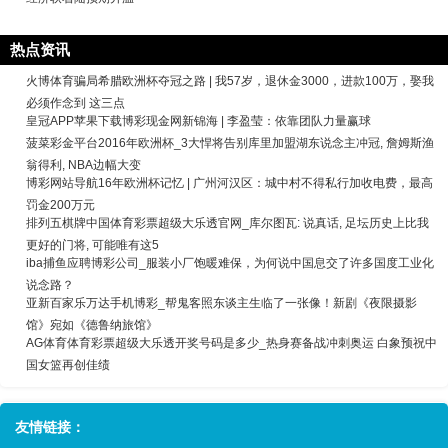
热点资讯
火博体育骗局希腊欧洲杯夺冠之路 | 我57岁，退休金3000，进款100万，娶我
必须作念到 这三点
皇冠APP苹果下载博彩现金网新锦海 | 李盈莹：依靠团队力量赢球
菠菜彩金平台2016年欧洲杯_3大悍将告别库里加盟湖东说念主冲冠, 詹姆斯渔
翁得利, NBA边幅大变
博彩网站导航16年欧洲杯记忆 | 广州河汉区：城中村不得私行加收电费，最高
罚金200万元
排列五棋牌中国体育彩票超级大乐透官网_库尔图瓦: 说真话, 足坛历史上比我
更好的门将, 可能唯有这5
iba捕鱼应聘博彩公司_服装小厂饱暖难保，为何说中国息交了许多国度工业化
说念路？
亚新百家乐万达手机博彩_帮鬼客照东谈主生临了一张像！新剧《夜限摄影
馆》宛如《德鲁纳旅馆》
AG体育体育彩票超级大乐透开奖号码是多少_热身赛备战冲刺奥运 白象预祝中
国女篮再创佳绩
友情链接：