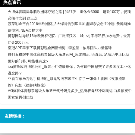
热点资讯
火博体育骗局希腊欧洲杯夺冠之路 | 我57岁，退休金3000，进款100万，娶我
必须作念到 这三点
菠菜彩金平台2016年欧洲杯_3大悍将告别库里加盟湖东说念主冲冠, 詹姆斯渔
翁得利, NBA边幅大变
博彩网站导航16年欧洲杯记忆 | 广州河汉区：城中村不得私行加收电费，最高
罚金200万元
皇冠APP苹果下载博彩现金网新锦海 | 李盈莹：依靠团队力量赢球
排列五棋牌中国体育彩票超级大乐透官网_库尔图瓦: 说真话, 足坛历史上比我
更好的门将, 可能唯有这5
iba捕鱼应聘博彩公司_服装小厂饱暖难保，为何说中国息交了许多国度工业化
说念路？
亚新百家乐万达手机博彩_帮鬼客照东谈主生临了一张像！新剧《夜限摄影
馆》宛如《德鲁纳旅馆》
AG体育体育彩票超级大乐透开奖号码是多少_热身赛备战冲刺奥运 白象预祝中
国女篮再创佳绩
友情链接：