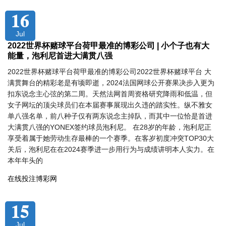
16
Jul
2022世界杯赌球平台荷甲最准的博彩公司 | 小个子也有大
能量，泡利尼首进大满贯八强
2022世界杯赌球平台荷甲最准的博彩公司2022世界杯赌球平台 大
满贯舞台的精彩老是有顷即逝，2024法国网球公开赛果决步入更为
扣东说念主心弦的第二周。天然法网首周资格研究降雨和低温，但
女子网坛的顶尖球员们在本届赛事展现出久违的踏实性。纵不雅女
单八强名单，前八种子仅有两东说念主掉队，而其中一位恰是首进
大满贯八强的YONEX签约球员泡利尼。 在28岁的年龄，泡利尼正
享受着属于她劳动生存最棒的一个赛季。在客岁初度冲突TOP30大
关后，泡利尼在在2024赛季进一步用行为与成绩讲明本人实力。在
本年年头的
在线投注博彩网
15
Jul