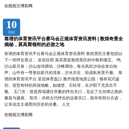
在线投注博彩网
10
Oct
靠谱的体育资讯平台赛马会正规体育资讯资料 | 敦煌奇景全
揭秘，莫高窟领衔的必游之地
靠谱的体育资讯平台赛马会正规体育资讯资料 敦煌景区主要包括以
下一些抨击景点： 皇冠信用 莫高窟是敦煌景区的中枢和瑰宝。 鸣
沙山新月泉：沙山连绵调动，沙峰调动，每当风吹沙动会发出响
声。山中有一弯形似新月的清泉，沙水共生，组成私有景不雅。 靠
谱的体育资讯平台 皇冠体育盘口 雅丹国度地质公园：领有花式鉴
别、造型奇特的风蚀地貌，如城堡、石柱等，在夕阳下尤其壮不
雅。 玉门关：曾是西域通往华夏的抨击关口，见证了古丝绸之路的
蕃昌与盛衰。 阳关：亦然古代抨击的边塞关口，留存有部分古迹，
让东说念主感受到历史的沧桑。 人文
在线投注博彩网