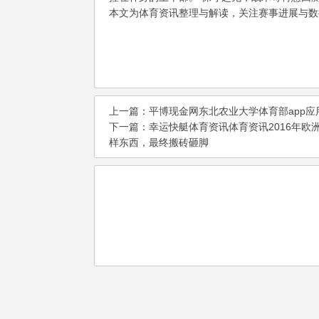
本文为体育资讯整理与解读，关注赛事进展与数据
上一篇：
平博现金网东北农业大学体育部app
下一篇：
幸运快艇体育资讯体育资讯2016年
样东西，最终搬砖砸脚