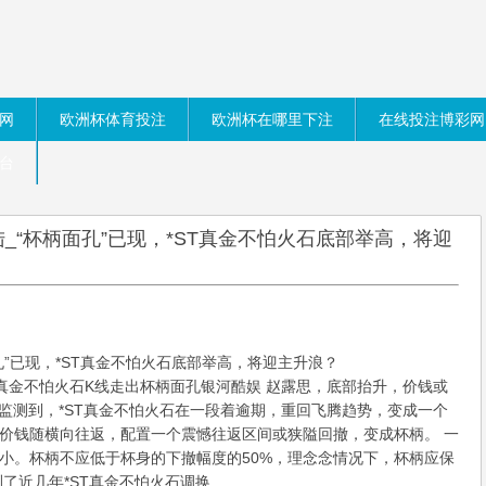
网
欧洲杯体育投注
欧洲杯在哪里下注
在线投注博彩网
台
_“杯柄面孔”已现，*ST真金不怕火石底部举高，将迎
孔”已现，*ST真金不怕火石底部举高，将迎主升浪？
ST真金不怕火石K线走出杯柄面孔银河酷娱 赵露思，底部抬升，价钱或
王监测到，*ST真金不怕火石在一段着逾期，重回飞腾趋势，变成一个
价钱随横向往返，配置一个震憾往返区间或狭隘回撤，变成杯柄。 一
小。杯柄不应低于杯身的下撤幅度的50%，理念念情况下，杯柄应保
了近几年*ST真金不怕火石调换