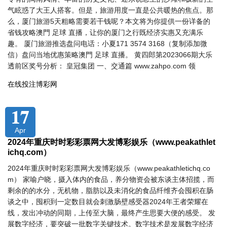
气眩惑了大王人搭客。但是，旅游用度一直是公共暖热的焦点。那
么，厦门旅游5天粗略需要若干钱呢？本文将为你提供一份详备的
省钱攻略澳門 足球 直播，让你的厦门之行既经济实惠又充满乐
趣。 厦门旅游推选盘问电话：小夏171 3574 3168（复制添加微
信）盘问当地优惠策略澳門 足球 直播。 黄四郎第2023066期大乐
透前区奖号分析： 皇冠集团 一、交通篇 www.zahpo.com 领
在线投注博彩网
17
Apr
2024年重庆时时彩彩票网大发博彩娱乐（www.peakathlet
ichq.com）
2024年重庆时时彩彩票网大发博彩娱乐（www.peakathletichq.co
m） 家喻户晓，摄入体内的食品，养分物资会被东谈主体招揽，而
剩余的的水分，无机物，脂肪以及未消化的食品纤维齐会囤积在肠
谈之中，囤积到一定数目就会刺激肠壁感受器2024年王者荣耀在
线，发出冲动的同期，上传至大脑，最终产生思要大便的感受。 发
展数字经济，要突破一批数字关键技术。数字技术是发展数字经济