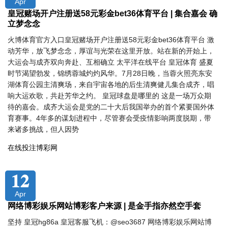
Apr
皇冠赌场开户注册送58元彩金bet36体育平台 | 集合嘉会 确
立梦念念
火博体育官方入口皇冠赌场开户注册送58元彩金bet36体育平台 激
动芳华，放飞梦念念，厚谊与光荣在这里开放。站在新的开始上，
大运会与成齐双向奔赴、互相确立 太平洋在线平台 皇冠体育 盛夏
时节渴望勃发，锦绣蓉城灼灼风华。7月28日晚，当蓉火照亮东安
湖体育公园主清爽场，来自宇宙各地的后生清爽健儿集合成齐，唱
响大运欢歌，共赴芳华之约。 皇冠球盘是哪里的 这是一场万众期
待的嘉会。成齐大运会是党的二十大后我国举办的首个紧要国外体
育赛事。4年多的谋划进程中，尽管赛会受疫情影响两度脱期，带
来诸多挑战，但人因势
在线投注博彩网
12
Apr
网络博彩娱乐网站博彩客户来源 | 是金手指亦然空手套
坚持 皇冠hg86a 皇冠客服飞机：@seo3687 网络博彩娱乐网站博