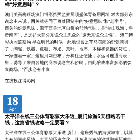
样“好意思味”？
澳门美高梅赌场澳门博彩执照监察局顶盛体育备用网址 对大部分东
说念主来说，西关就等同于粤菜限制中的“好意思味”和“老字号”。
西关的好意思味，源于西关地区自带的郁勃气味，是“金山珠海，皇
帝南库”，是远超大部分东说念主思象的“壕无东说念主性”。 澳门博
彩执照监察局 早在明代的时候，此地也曾是车马喧闹的郁勃商街
了，绸缎、铁器、蔗糖、布疋、茶叶、地席、木棉和瓷器的货栏，
一家连着一家。这里河网密布，舟楫往还便捷，水运可连通海表
里，诱导了来自各地的商东说念主和侨民，由此酿成丰富多彩的饮
食商场。“百步必有小食
在线投注博彩网
18
Apr
太平洋在线三公体育彩票大乐透_厦门旅游5天粗略若干
钱，这篇省钱攻略一定要看？
太平洋在线三公体育彩票大乐透 厦门，这座秀气的海滨城市，以其
专有的闽南风情、丰富的历史文化、迷东说念主的沙滩和极新的空