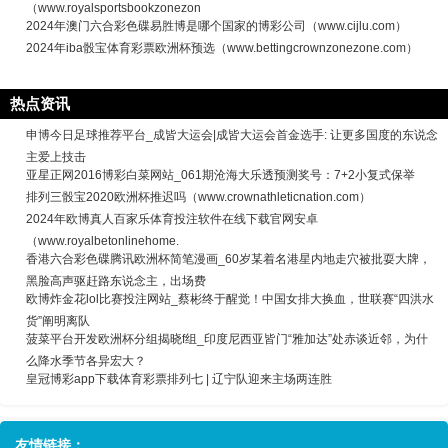
（www.royalsportsbookzonezon
2024年澳门六合彩色碟易胜博是哪个国家的博彩公司（www.cijlu.com）
2024年iba骰宝体育彩票欧洲杯预选（www.bettingcrownzonezone.com）
热点资讯
申博今日足球推荐平台_成皆大运会|成皆大运会首金选手: 让更多国度的东说念
主爱上技击
亚星正网2016博彩白菜网站_061期沧海大乐透预测奖号：7+2小复式保举
排列三骰宝2020欧洲杯推迟吗（www.crownathleticnation.com）
2024年欧博真人百家乐体育投注软件在线下载官网安卓
（www.royalbetonlinehome.
香港六合彩色碟腾讯欧洲杯简笔漫画_60岁某着名港星内地走穴被批耍大牌，
黑脸高声驱赶路东说念主，出场费
欧博炸金花lol比赛投注网站_蔡彬终于醒觉！中国女排大换血，世联赛“四洪水
货”阐明离队
菠菜平台开发欧洲杯分组揭晓f组_印度尼西亚皆门“雅加达”处赤谈近邻，为什
么降水季节各异宏大？
皇冠博彩app下载体育彩票排列七 | 辽宁队迎来主场两连胜
友情链接：