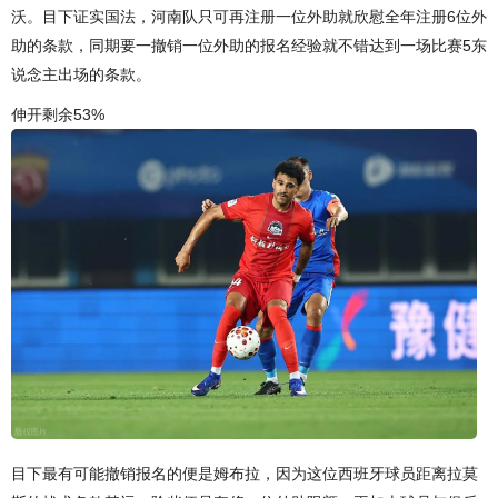
沃。目下证实国法，河南队只可再注册一位外助就欣慰全年注册6位外
助的条款，同期要一撤销一位外助的报名经验就不错达到一场比赛5东
说念主出场的条款。
伸开剩余53%
目下最有可能撤销报名的便是姆布拉，因为这位西班牙球员距离拉莫