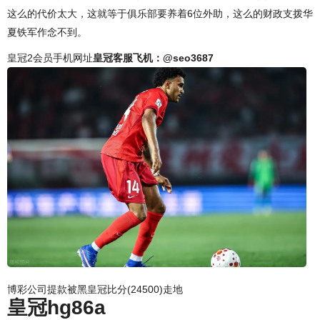
这么的代价太大，这就等于俱乐部要养着6位外助，这么的财政支拨华
夏铁军作念不到。
皇冠2会员手机网址
皇冠客服飞机：@seo3687
博彩公司提款被黑皇冠比分(24500)走地
皇冠hg86a