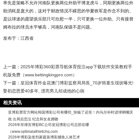
率先是策略不允许河南队更换两位外助平博龙虎斗，同期更换两位外
助消耗是庞大的，这对于财政情况不睬思的华夏铁军是作念不到的。
是以球迷的愿望俱乐部只可欣慰一半，只可更换一位外助。只有接替
姆布拉的球员水平够高，河南队保级不是问题。
发布于：江西省
上一篇：
2025年博彩360彩票导航体育投注app下载软件安装教程手
机版免费（www.bettingkingpro.com）
下一篇：
皇冠体育炸金花澳门博彩监察局局長_70岁韩童生现状曝光!
娶初恋恩爱40多年, 漂亮男儿却成他的心病
相关资讯
亚博彩票官方网站韩国博彩公司有哪些_快输了还笑！内马尔补时进球咧嘴庆
祝 出局后悲泣 纪念和女友拥吻
2026年菲律宾博彩BC公司皇冠博彩公司总部在哪
（www.optimalathletichq.com
2026年博彩染发剂家庭装博彩捕鱼人体艺术