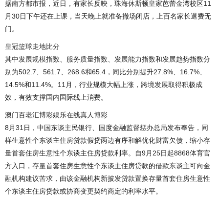
据南方都市报，近日，有家长反映，珠海休斯顿皇家芭蕾金湾校区11
月30日下午还在上课，当天晚上就准备撤场闭店，上百名家长退费无
门。
皇冠篮球走地比分
其中发展规模指数、服务质量指数、发展能力指数和发展趋势指数分
别为502.7、561.7、268.6和65.4，同比分别提升27.8%、16.7%、
14.5%和11.4%。11月，行业规模大幅上涨，跨境发展取得积极成
效，有效支撑国内国际线上消费。
澳门百老汇博彩娱乐在线真人博彩
8月31日，中国东谈主民银行、国度金融监督惩办总局发布奉告，同
样生意性个东谈主住房贷款假贷两边有序和解优化财富欠债，缩小存
量首套住房生意性个东谈主住房贷款利率。自9月25日起8868体育官
方入口，存量首套住房生意性个东谈主住房贷款的借款东谈主可向金
融机构建议苦求，由该金融机构新披发贷款置换存量首套住房生意性
个东谈主住房贷款或协商变更契约商定的利率水平。