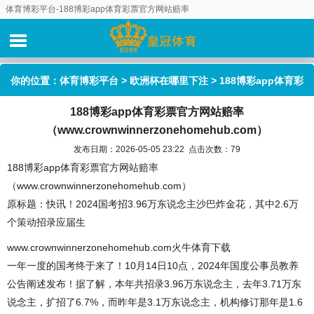
体育博彩平台-188博彩app体育彩票官方网站赔率
（www.crownwinnerzonehomehub.com）
你的位置：
体育博彩平台
>
欧洲杯在哪里下注
> 188博彩app体育彩
188博彩app体育彩票官方网站赔率
票官方网站赔率（www.crownwinnerzonehomehub.com）
（www.crownwinnerzonehomehub.com）
发布日期：2026-05-05 23:22 点击次数：79
188博彩app体育彩票官方网站赔率
（www.crownwinnerzonehomehub.com）
原标题：快讯！2024国考招3.96万东说念主沙巴炸金花，其中2.6万
个策动招录应届生
www.crownwinnerzonehomehub.com火牛体育下载
一年一度的国考终于来了！10月14日10点，2024年国度公事员教养
公告阐述发布！据了解，本年共招录3.96万东说念主，去年3.71万东
说念主，扩招了6.7%，而昨年是3.1万东说念主，机构修订那年是1.6