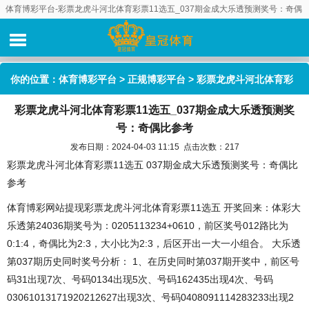
体育博彩平台-彩票龙虎斗河北体育彩票11选五_037期金成大乐透预测奖号：奇偶
比参考
你的位置：
体育博彩平台
>
正规博彩平台
> 彩票龙虎斗河北体育彩
彩票龙虎斗河北体育彩票11选五_037期金成大乐透预测奖
票11选五_037期金成大乐透预测奖号：奇偶比参考
号：奇偶比参考
发布日期：2024-04-03 11:15 点击次数：217
彩票龙虎斗河北体育彩票11选五 037期金成大乐透预测奖号：奇偶比
参考
体育博彩网站提现彩票龙虎斗河北体育彩票11选五 开奖回来：体彩大
乐透第24036期奖号为：0205113234+0610，前区奖号012路比为
0:1:4，奇偶比为2:3，大小比为2:3，后区开出一大一小组合。 大乐透
第037期历史同时奖号分析： 1、在历史同时第037期开奖中，前区号
码31出现7次、号码0134出现5次、号码162435出现4次、号码
03061013171920212627出现3次、号码0408091114283233出现2