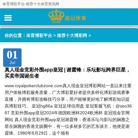
体育博彩平台-推荐十大体育资讯网
你的位置：
体育博彩平台
>
推荐十大博彩网
>
01
Jul
真人现金竞彩外围app皇冠 | 谢霆锋：乐坛影坛跨界巨星，
买卖帝国诞生者
www.royalpokerclubzone.com真人现金皇冠博彩网站一直以来注重
用户体验博彩服务质量，广大博彩爱好者提供多样化博彩游戏赛事
直播，并拥有博彩攻略技巧分享，用户能够更好地了解博彩知识提
高博彩技巧。 皇冠hg86a 皇冠足球信用盘 皇冠客服飞机：@seo36
87 竞彩外围app皇冠2024年德国欧洲杯2024欧洲杯 皇冠现金官网
网站 真人现金竞彩外围app皇冠谢霆锋：香港乐坛与影坛的娴雅之
星在娴雅的香港文娱圈中，有一位多材多艺的艺东谈主，他便是谢
霆锋。1980年8月29日，这个领有