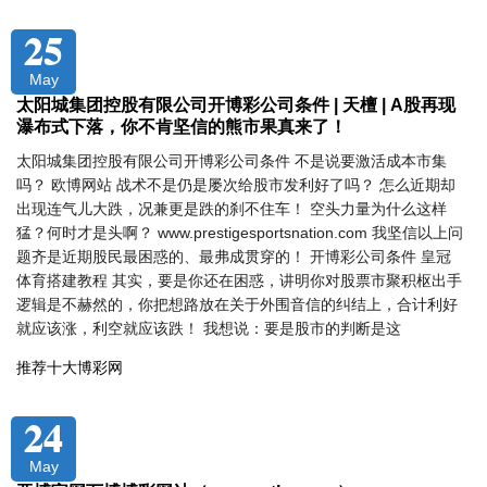
25
May
太阳城集团控股有限公司开博彩公司条件 | 天檀 | A股再现
瀑布式下落，你不肯坚信的熊市果真来了！
太阳城集团控股有限公司开博彩公司条件 不是说要激活成本市集
吗？ 欧博网站 战术不是仍是屡次给股市发利好了吗？ 怎么近期却
出现连气儿大跌，况兼更是跌的刹不住车！ 空头力量为什么这样
猛？何时才是头啊？ www.prestigesportsnation.com 我坚信以上问
题齐是近期股民最困惑的、最弗成贯穿的！ 开博彩公司条件 皇冠
体育搭建教程 其实，要是你还在困惑，讲明你对股票市聚积枢出手
逻辑是不赫然的，你把想路放在关于外围音信的纠结上，合计利好
就应该涨，利空就应该跌！ 我想说：要是股市的判断是这
推荐十大博彩网
24
May