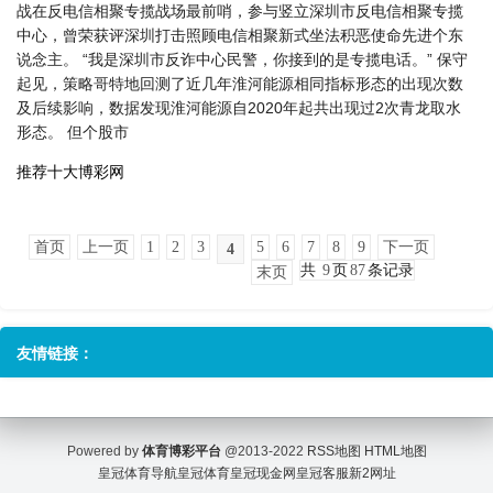
战在反电信相聚专揽战场最前哨，参与竖立深圳市反电信相聚专揽
中心，曾荣获评深圳打击照顾电信相聚新式坐法积恶使命先进个东
说念主。 “我是深圳市反诈中心民警，你接到的是专揽电话。” 保守
起见，策略哥特地回测了近几年淮河能源相同指标形态的出现次数
及后续影响，数据发现淮河能源自2020年起共出现过2次青龙取水
形态。 但个股市
推荐十大博彩网
首页
上一页
1
2
3
5
6
7
8
9
下一页
4
共
9
页
87
条记录
末页
友情链接：
Powered by
体育博彩平台
@2013-2022
RSS地图
HTML地图
皇冠体育导航
皇冠体育
皇冠现金网
皇冠客服
新2网址