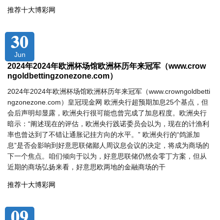
推荐十大博彩网
30
Jun
2024年2024年欧洲杯场馆欧洲杯历年来冠军（www.crow
ngoldbettingzonezone.com）
2024年2024年欧洲杯场馆欧洲杯历年来冠军（www.crowngoldbetti
ngzonezone.com）皇冠现金网 欧洲央行超预期加息25个基点，但
会后声明却显露，欧洲央行很可能也曾完成了加息程度。欧洲央行
暗示：“阐述现在的评估，欧洲央行践诺委员会以为，现在的计渔利
率也曾达到了不错让通胀记挂方向的水平。” 欧洲央行的“鸽派加
息”是否会影响到好意思联储鄙人周议息会议的决定，将成为商场的
下一个焦点。咱们倾向于以为，好意思联储仍然会零丁方案，但从
近期的商场弘扬来看，好意思欧两地的金融商场的干
推荐十大博彩网
09