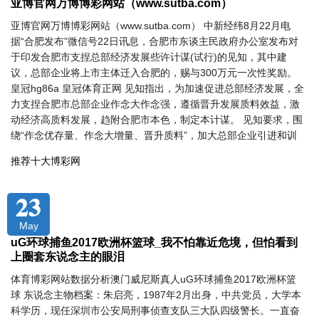
亚博官网万博博彩网站（www.sutba.com）
亚博官网万博博彩网站（www.sutba.com） 中新经纬8月22月电
据“合肥发布”微信号22日讯息，合肥市东谈主民政府办公室发布对
于印发合肥市支捏总部经济发展些许计谋(试行)的见知，其中建
议，总部企业将上市主体迁入合肥的，赐与300万元一次性奖励。
皇冠hg86a 皇冠体育正网 见知指出，为加速促进总部经济发展，全
力支捏合肥市总部企业作念大作念强，遵循晋升发展质料效益，激
动经济高质料发展，趋附合肥市本色，制定本计谋。 见知要求，围
绕“作念优存量、作念大增量、晋升质料”，加大总部企业引进和训
推荐十大博彩网
23
May
uG环球捕鱼2017欧洲杯篮球_我不怕靠近危境，但怕看到
上圈套东说念主的眼泪
体育博彩网站数据分析澳门威尼斯真人uG环球捕鱼2017欧洲杯篮
球 东说念主物档案：朱启亮，1987年2月出身，中共党员，大学本
科学历，现任深圳市公安局刑事侦查支队三大队四级警长。一直奋