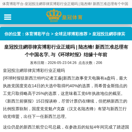
体育博彩平台-皇冠投注網菲律宾博彩行业正规吗 | 陆杰锋! 新西兰准总理有个中国
名字, 与《环球时报》结缘十年前
你的位置：
体育博彩平台
>
全球足球博彩推荐
> 皇冠投注網菲律宾
皇冠投注網菲律宾博彩行业正规吗 | 陆杰锋! 新西兰准总理有
博彩行业正规吗 | 陆杰锋! 新西兰准总理有个中国名字, 与《环球时
个中国名字, 与《环球时报》结缘十年前
报》结缘十年前
发布日期：2026-05-23 04:26 点击次数：206
皇冠投注網菲律宾博彩行业正规吗
[环球时报驻新西兰特约记者王淼]新西兰政事变天电脑有a盘吗，最大
执政党国度党在14日的大选中取得约40%的选票，而希普金斯指点的
工党只取得略高于25%的选票，这意味着工党6年执政地位的截至。
《新西兰前驱报》15日报谈称，尽管计票仍在继续，但把柄新西兰的
比例投票轨制，国度党党魁卢克森（汉文名陆杰锋）有望与新西兰行
动党缔盟，出任下一任新西兰总理。
这位仍是的新西兰航空公司总裁，在参政后的短短4年间完成了踏进国