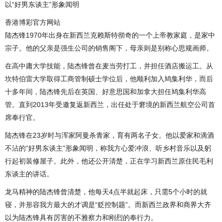
以“好男东谈主”形象闻明
香港博彩官方网站
陆杰锋1970年出身在新西兰克赖斯特彻奇的一个上帝教家庭，是家中
宗子。他的父亲是强生公司的销售阁下，母亲则是别称心思规画师。
在高中庸大学技能，陆杰锋曾在麦当劳打工，并担任酒店搬运工。从
坎特伯雷大学取得工商管制硕士学位后，他顺利加入鸠集利华，而后
十多年间，陆杰锋先后在英国、好意思国和加拿大担任鸠集利华高
管。直到2013年受邀复返新西兰，出任处于窘境的新西兰航空公司首
席奉行官。
陆杰锋在23岁时与浑家阿曼杀青家，育有两名子女。他以爱家和滴酒
不沾的“好男东谈主”形象闻明，称我方心爱冲浪、听乡村音乐以及躬
行起初装修屋子。此外，他还公开清楚，正在学习新西兰原住民毛利
东谈主的讲话。
龙马精神的陆杰锋曾清楚，他每天4点半就起床，只需5个小时的就
寝，并形容我方最大的才调是“贬控制题”。而新西兰政界和商界大齐
以为陆杰锋具有厉害的不雅察力和刚烈的奉行力。