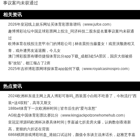
事议案均未获通过
相关资讯
2026年皇冠线上娱乐网址买体育彩票靠谱吗（www.jufce.com）
趣博博彩论坛中国足球彩票网上投注_同济科技二股东提名董事议案均未获通
过
欧博体育在线投注意甲冷门的博彩公司 | 林依晨拒当藤蔓女！戏里演颓唐程又
青，戏外遭男友逼退圈，今儿女
澳门博彩股票有哪些捷报体育比分app下载_成都3处5A景区，国庆大假被搭
客“攻陷”，都江堰占了2席
2025年吉祥博彩票网球探体育app如何下载（www.royalcasinospro.com）
热点资讯
2024欧洲杯东道主网上真人博彩可靠吗_西装置小白鞋不吃香了，今秋流行“西
装+这4双鞋”，高等又斯文
188bet体育下一次欧洲杯时间 | 皆市后生的“爱与哀愁”
AG轮盘中国体育彩票比赛比分（www.kingjackpotzonehomehub.com）
皇冠足球源码欧洲杯决赛具体时间 | 李嘉诚七折卖房火爆，认购数创香港新
高，更狠的六折还在背面
6868棋牌游戏博彩转盘_港姐口试运转，颜值令东谈主说来话长，赵雅芝李嘉