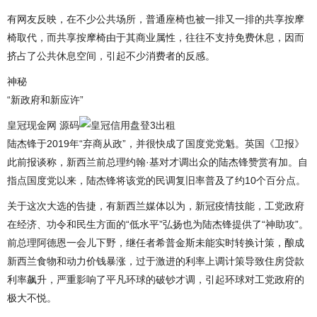
有网友反映，在不少公共场所，普通座椅也被一排又一排的共享按摩
椅取代，而共享按摩椅由于其商业属性，往往不支持免费休息，因而
挤占了公共休息空间，引起不少消费者的反感。
神秘
“新政府和新应许”
皇冠现金网 源码
陆杰锋于2019年“弃商从政”，并很快成了国度党党魁。英国《卫报》
此前报谈称，新西兰前总理约翰·基对才调出众的陆杰锋赞赏有加。自
指点国度党以来，陆杰锋将该党的民调复旧率普及了约10个百分点。
关于这次大选的告捷，有新西兰媒体以为，新冠疫情技能，工党政府
在经济、功令和民生方面的“低水平”弘扬也为陆杰锋提供了“神助攻”。
前总理阿德恩一会儿下野，继任者希普金斯未能实时转换计策，酿成
新西兰食物和动力价钱暴涨，过于激进的利率上调计策导致住房贷款
利率飙升，严重影响了平凡环球的破钞才调，引起环球对工党政府的
极大不悦。