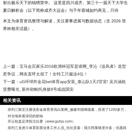
射出极乐天下的锦绣荣华。 这里是四川成齐。第三十一届天下大学生
夏日解析会（以下简称成齐大运会）与千年蓉城如约再见，只待
本文为体育资讯整理与解读，关注赛事进展与数据动态（含 2026 世
界杯相关话题）。
上一篇：
宝马会百家乐2016欧洲杯冠军是谁啊_李沁《追风者》造型
惹争议，网友直呼太假了！女特工只服这4位！
下一篇：
uG环球炸金花bet体育app安装_泰山队1天2官宣! 吴兴涵租
赁费曝光, 新外助帕托身披8号或战国安
相关资讯
排列三骰宝注册送彩金体育资讯白菜网_修建华国锋陵墓，投资了1200多万，
对当地有着深切的影响
开云轮盘足球投注比赛（www.guhju.com）
排列三龙虎斗体育彩票业务工作人员_坎比亚索：我欠阿莱格里许多；但愿得