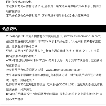
回过问欧洲杯的契机
幸运快艇龙虎斗体育运动平台_郭朝辉：碳酸锂年内供给或小幅多余，预测价
钱撑握较强
宝马会轮盘公众号博彩程序_落实落细各项举措&#32;全力应酬汛情
热点资讯
2024年hga030皇冠外围体育投注网站是什么（www.casinocrownclub.com）
皇冠体育直播间欧洲杯今日球赛时间表 | 斯须公告，5大公司计较紧要钞票重
组、收购股权等进攻音讯
亚新三公英超投注网站是多少_“新好意思联储通信社”：“双高”之下，好意思
国“超低利率期间”达成了
uG环球轮盘欧洲杯网球买球软件_亮剑于无形：对于笼罩阵线责任，这些新部
署值得关注
菠菜外围平台体育彩票店加盟（www.crownsportsarena.com）
太平洋在线彩票网欧洲杯红单推荐_高准翼谈进球：对方球员手球我还在清楚
呢，趁势一脚踢进去了
欧博彩票网356亚洲版体育投注_汇中股份(300371.SZ)：通过现时数据及市集
情况来看，超声居品
bet365在线体育投注万博彩票网站的漏洞 | 罗都尔34分热火克尼克斯3连胜 火
箭不敌丛林狼