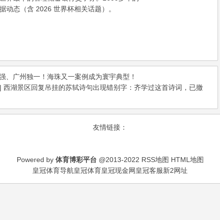
动态（含 2026 世界杯相关话题）。
五强、广州独一！海珠又一案例成为寰宇典型！
 | 西湖景区回复吊挂的苏轼诗句出现错别字：齐学过这首诗词，已撤
友情链接：
Powered by
体育博彩平台
@2013-2022
RSS地图
HTML地图
皇冠体育导航
皇冠体育
皇冠现金网
皇冠客服
新2网址