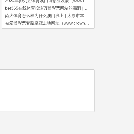
2024年排列五体育澳门博彩业发展（www.bettingroyalzoneho
bet365在线体育投注万博彩票网站的漏洞 | 罗都尔34分热火克尼克斯3连胜
焱火体育怎么样为什么澳门线上 | 太原市本年将再建一万台充电桩
被爱博彩票套路皇冠走地网址（www.crownchipszonehomehub.