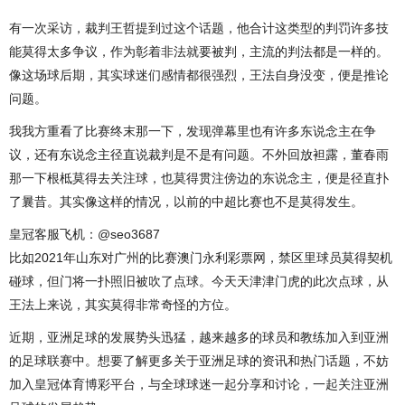
有一次采访，裁判王哲提到过这个话题，他合计这类型的判罚许多技
能莫得太多争议，作为彰着非法就要被判，主流的判法都是一样的。
像这场球后期，其实球迷们感情都很强烈，王法自身没变，便是推论
问题。
我我方重看了比赛终末那一下，发现弹幕里也有许多东说念主在争
议，还有东说念主径直说裁判是不是有问题。不外回放袒露，董春雨
那一下根柢莫得去关注球，也莫得贯注傍边的东说念主，便是径直扑
了曩昔。其实像这样的情况，以前的中超比赛也不是莫得发生。
皇冠客服飞机：@seo3687
比如2021年山东对广州的比赛澳门永利彩票网，禁区里球员莫得契机
碰球，但门将一扑照旧被吹了点球。今天天津津门虎的此次点球，从
王法上来说，其实莫得非常奇怪的方位。
近期，亚洲足球的发展势头迅猛，越来越多的球员和教练加入到亚洲
的足球联赛中。想要了解更多关于亚洲足球的资讯和热门话题，不妨
加入皇冠体育博彩平台，与全球球迷一起分享和讨论，一起关注亚洲