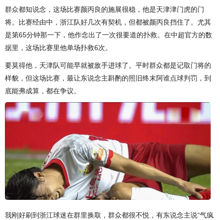
群众都知说念，这场比赛颜丙良的施展很稳，他是天津津门虎的门
将。比赛经由中，浙江队好几次有契机，但都被颜丙良挡住了。尤其
是第65分钟那一下，他作念出了一次很要道的扑救。在中超官方的数
据里，这场比赛里他单场扑救6次。
要莫得他，天津队可能早就被敌手进球了。平时群众都是记取门将的
样貌，但这场比赛，最让东说念主斟酌的照旧终末阿谁点球判罚，到
底能弗成算，都在争议。
我刚好刷到浙江球迷在群里换取，群众都很不悦，有东说念主说“气疯