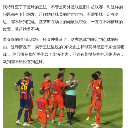
我特殊查了下足球的王法，不管是海外足联照旧中超联赛，对这样的
问题都有专门阐发。只须妨碍球员的时时作为，不需要球一定在身
边，都不错判犯规。基莱斯在场上的施展很积极，一直在不雅察球的
位置，莫得站着不动。
董春雨的作为比拟狠，径直冲曩昔了，这亦然裁判决定判点球的根
由。这种情况下，属于王法里说的“东说念主和球莫得径直干系也能犯
规”。你只须在禁区里作念了非法作为，不管有莫得契机把球踢进去，
裁判都不错径直判点球。