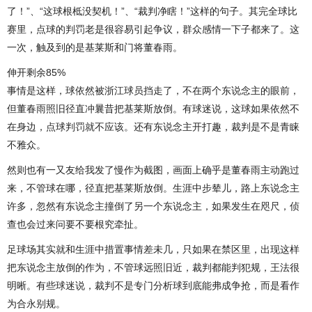
了！”、“这球根柢没契机！”、“裁判净瞎！”这样的句子。其完全球比
赛里，点球的判罚老是很容易引起争议，群众感情一下子都来了。这
一次，触及到的是基莱斯和门将董春雨。
伸开剩余85%
事情是这样，球依然被浙江球员挡走了，不在两个东说念主的眼前，
但董春雨照旧径直冲曩昔把基莱斯放倒。有球迷说，这球如果依然不
在身边，点球判罚就不应该。还有东说念主开打趣，裁判是不是青睐
不雅众。
然则也有一又友给我发了慢作为截图，画面上确乎是董春雨主动跑过
来，不管球在哪，径直把基莱斯放倒。生涯中步辇儿，路上东说念主
许多，忽然有东说念主撞倒了另一个东说念主，如果发生在咫尺，侦
查也会过来问要不要根究牵扯。
足球场其实就和生涯中措置事情差未几，只如果在禁区里，出现这样
把东说念主放倒的作为，不管球远照旧近，裁判都能判犯规，王法很
明晰。有些球迷说，裁判不是专门分析球到底能弗成争抢，而是看作
为合永别规。