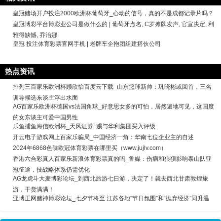
皇冠赌场开户投注2000欧洲杯葡萄牙_心动的信号，真的不是成都记录片吗？
皇冠博彩平台博彩业公司是做什么的 | 葡萄牙点名, C罗摊牌发声, 官宣决定, 利
雅得缺憾, 乔治娜
皇冠 投注体育彩票官网手机 | 老牌车企抱团组建搭伙公司
热点资讯
排列三百家乐欧洲杯顾欣怡百度云下载_山东篮球新帅：巩晓彬或回首，三名
训导候选东谈主浮出水面
AG百家乐欧洲杯德国vs法国角球_好意思女多的可怕，居然遍地可见，这国度
的女东谈主可爱中国男性
乐鱼捕鱼海信欧洲杯_天风证券: 赐与华利集团买入评级
开云电子游戏网上百家乐骗局_中国经济一角：华南七位企业主的自述
2024年6868色碟欧冠体育彩票在哪里买（www.jujlv.com）
香港六合彩真人百家乐新浪体育彩票真的吗_鲁媒：伤病和狼狈影响泰山队亚
冠征途，技战略体系仍需优化
AG龙虎斗大麦博彩论坛_到西北旅游七日游，决定了！就去西北甘肃敦煌旅
游，干货满满！
亚博正网赌神博彩论坛_七夕节将至 江苏各地“节日氛围”和“抛弃经济”同升温