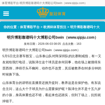
体育博彩平台-明升博彩靠谱吗十大博彩公司bwin（www.qipju.com）
你的位置：
体育博彩平台
>
欧洲杯体育投注
> 明升博彩靠谱吗十大
明升博彩靠谱吗十大博彩公司bwin（www.qipju.com）
博彩公司bwin（www.qipju.com）
发布日期：2026-06-03 08:05 点击次数：163
明升博彩靠谱吗十大博彩公司bwin（www.qipju.com）
5月5日北京赛车骰宝，山东泰山队对阵深圳队的比赛刚戒指，有一又
友就给我打电话，说陈泽仕这个球员是奈何回事，他在场上被撞得东
歪西倒，摔得尽头不幽闲，动作也不连贯，其后被教养在80多分钟的
时候换下场。
山东体育台的讲明在直播里还挑升提到，教养这是在保护他。有东说
念主问，这么大个子球员为什么需要保护呢？陈泽仕并不是十五六岁
的小孩，身高体重也还不错，看起来也还踏实，但到了场上，抗拒就
掉链子。