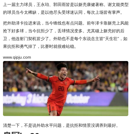
上一届主力球员，王永珀、郭田雨皆是以躯壳康健著称。谢文能类型
的球员当今太稀缺，是以他尽头受球迷认同，每次上场皆有掌声。
把外助泽卡拉进来说，当今锋线也有点问题。前年泽卡靠躯壳上风能
抢下好多球，当今抗拒少了，丢球情况变多。尤其碰上躯壳好的后
卫，他连射门契机皆少了。外助也不是每个东说念主皆“天生壮”，如
果抗拒和勇气掉了，比赛时就很难站稳。
www.qipju.com
清楚一下，不是说外助水平问题，是抗拒和情景没调养到最好。