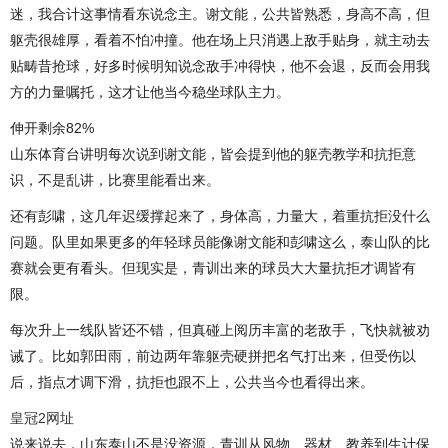
迷，我合计这事情看东说念主。谢文能，公共皆熟悉，身高不高，但
躯壳很雄厚，看着不怕冲撞。他在场上只消遇上敌手贴身，就主动去
贴畴昔抢球，好多时候明知说念敌手冲得快，他不会退，反而会用我
方的力量嘱托，这才让他当今稳坐球队主力。
伸开剩余82%
山东体育台讲明每次说到谢文能，皆会提到他的躯壳教学和抗拒意
识，不是乱讲，比赛里能看出来。
还有彭啸，这几年迟缓撑起来了，身体高，力量大，着重抗拒没什么
问题。队里如果更多的年轻球员能像谢文能和彭啸这么，泰山队的比
赛就会更有看头。但现实是，青训出来的球员大大量抗拒才调皆有
限。
每次升上一线队皆还不错，但真碰上阅历丰富的老敌手，飞快就被劝
诫了。比如郭田雨，前边两年靠躯壳硬拼把名气打出来，但受伤以
后，指点才调下滑，抗拒也跟不上，公共当今也看得出来。
皇冠2网址
说来说去，山东泰山不是没资源，青训从风物、器材、教养到生计保