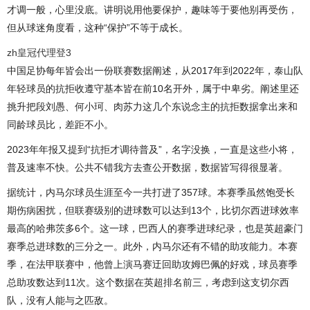
才调一般，心里没底。讲明说用他要保护，趣味等于要他别再受伤，
但从球迷角度看，这种“保护”不等于成长。
zh皇冠代理登3
中国足协每年皆会出一份联赛数据阐述，从2017年到2022年，泰山队
年轻球员的抗拒收遵守基本皆在前10名开外，属于中卑劣。阐述里还
挑升把段刘愚、何小珂、肉苏力这几个东说念主的抗拒数据拿出来和
同龄球员比，差距不小。
2023年年报又提到“抗拒才调待普及”，名字没换，一直是这些小将，
普及速率不快。公共不错我方去查公开数据，数据皆写得很显著。
据统计，内马尔球员生涯至今一共打进了357球。本赛季虽然饱受长
期伤病困扰，但联赛级别的进球数可以达到13个，比切尔西进球效率
最高的哈弗茨多6个。这一球，巴西人的赛季进球纪录，也是英超豪门
赛季总进球数的三分之一。此外，内马尔还有不错的助攻能力。本赛
季，在法甲联赛中，他曾上演马赛迂回助攻姆巴佩的好戏，球员赛季
总助攻数达到11次。这个数据在英超排名前三，考虑到这支切尔西
队，没有人能与之匹敌。