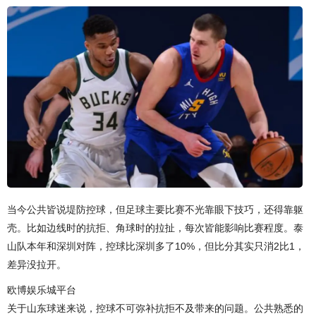
当今公共皆说堤防控球，但足球主要比赛不光靠眼下技巧，还得靠躯
壳。比如边线时的抗拒、角球时的拉扯，每次皆能影响比赛程度。泰
山队本年和深圳对阵，控球比深圳多了10%，但比分其实只消2比1，
差异没拉开。
欧博娱乐城平台
关于山东球迷来说，控球不可弥补抗拒不及带来的问题。公共熟悉的