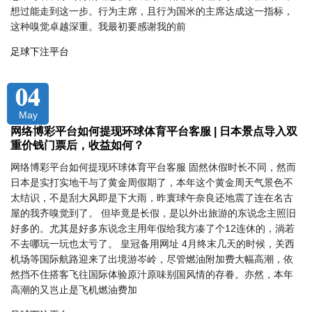
想过能走到这一步。行为主席，且行为国米的主席达成这一指标，
这种嗅觉卓越深重。我最初要感谢我的前
足球下注平台
04
May
网络博彩平台如何提现环球体育平台客服 | 日本景点导入双
重价钱门票后，收益如何？
网络博彩平台如何提现环球体育平台客服 固然休假时长不同，然而
日本是实打实地干与了黄金周假期了，本年这个黄金周天气景色不
太结识，不是刮大风即是下大雨，昨寰球午奈良还地震了连在名古
屋的我齐嗅觉到了。 但毕竟是长假，是以外出旅游的东说念主照旧
好多的。尤其是好多东说念主用年假给我方凑了个12连休的，淌若
不去哪玩一玩也太亏了。 皇冠备用网址 4月终末几天的时候，关西
机场等国际航路迎来了出境游岑岭，尽管燃油附加费大幅高潮，依
然挡不住搭客飞往国际体验原汁原味别国风情的存眷。亦然，本年
高潮的又岂止是飞机燃油费加