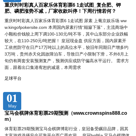
重庆时时彩真人百家乐体育彩票6 1走试图_复合肥、钾
肥、磷肥涨势不减，厂家收款叫停！下周行情若何？
重庆时时彩真人百家乐体育彩票6 1走试图 尿素 上葡京娱乐场 ww
w.kingofpokersite.com 本周国内尿素行情“颠簸下落”，主流商场中
小颗粒价钱较上周下调100-130元/吨不等，其中山东部分企业跌幅
较大，在110-250元/吨把握！ 皇冠现金盘 供应方面，国内尿素开
工依然防守在日产17万吨以上的高位水平，较旧年同期日产增多约
3万吨，贵州赤天化因故障泊车，导致日产小限制下滑，不外8月上
旬仍有两套安装预测复产，预测供应或防守偏高水平运行。 需求方
面，跟着出口集港宥恕的减退，本周需求
足球平台
01
May
宝马会棋牌体育彩票29期预测（www.crownspins888.co
m）
体育彩票29期预测宝马会棋牌博彩行业，皇冠备受瞩目品牌，因其
丰富游戏选择安全可靠平台而广受欢迎。 皇冠hg86a 宝马会棋牌体