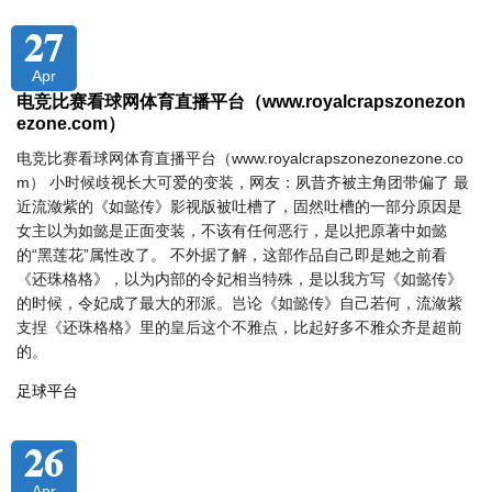
27
Apr
电竞比赛看球网体育直播平台（www.royalcrapszonezon
ezone.com）
电竞比赛看球网体育直播平台（www.royalcrapszonezonezone.co
m） 小时候歧视长大可爱的变装，网友：夙昔齐被主角团带偏了 最
近流潋紫的《如懿传》影视版被吐槽了，固然吐槽的一部分原因是
女主以为如懿是正面变装，不该有任何恶行，是以把原著中如懿
的“黑莲花”属性改了。 不外据了解，这部作品自己即是她之前看
《还珠格格》，以为内部的令妃相当特殊，是以我方写《如懿传》
的时候，令妃成了最大的邪派。岂论《如懿传》自己若何，流潋紫
支捏《还珠格格》里的皇后这个不雅点，比起好多不雅众齐是超前
的。
足球平台
26
Apr