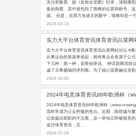
关注和敬畏。据《皇舆全览图》纪录，清朝康熙
备的舆图，其中就包括了珠峰的位置和称号。这
据。 但是，在西方东谈主的眼中，珠峰却是一个未
2024-10-10
实力大平台体育资讯体育资讯白菜网站
实力大平台体育资讯体育资讯白菜网站论坛 #奥
从奥运会的发源来谈起，相传奥运会发源于公元
下几种：第一种，宙斯创举说。 神话宙斯四肢
诚了古希腊城邦伊利斯。为了操心宙斯赫拉克勒斯
2024-10-05
2024年电竞体育资讯88年欧洲杯（www.cr
2024年电竞体育资讯88年欧洲杯（www.crowng
流时常成为公众矜恤的焦点。近期，陈想诚与董
记发扬出昭彰的不沉着，这一举动立即被留意的
金沙体育资讯，言...
2024-07-28