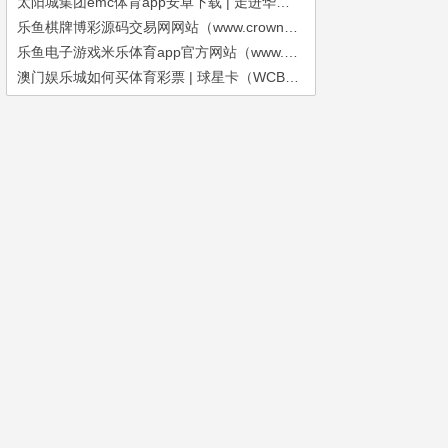
太阳城集团emc体育app安卓下载 | 走进华南最大食粮概括园区，看“广州粮仓”
乐鱼棋牌博彩源码交易网网站（www.crownbettingzonezone.c
乐鱼电子游戏米乐体育app官方网站（www.crowndrawzonezonez
澳门娱乐城如何买体育彩票 | 球星卡（WCBA）：23